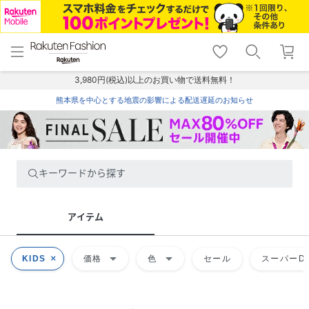
menu
home
search
favorite_border
shopping_cart
lock_outline
メニュー
トップ
検索
お気に入り
カート
ログイン
3,980円(税込)以上のお買い物で送料無料！
熊本県を中心とする地震の影響による配送遅延のお知らせ
キーワードから探す
アイテム
arrow_drop_down
arrow_drop_down
KIDS
価格
色
セール
スーパーDE