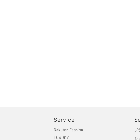
Service
S
Rakuten Fashion
ブ
LUXURY
シ