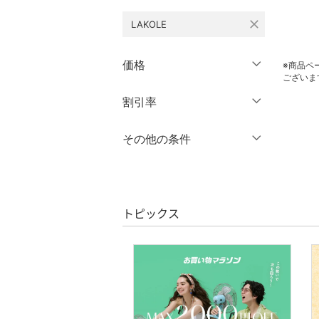
close
LAKOLE
ワンピース・ドレス
スカート
価格
※商品ペ
ございま
オールインワン・オーバ
円
～
円
割引率
クリア
絞り込み
ーオール
％OFF
～
％OFF
その他の条件
バッグ
絞り込み
クーポン対象のみ表示
シューズ・靴
絞り込み
スーパーDEALのみ表示
インナー・ルームウェア
トピックス
クリア
絞り込み
ファッション雑貨
アクセサリー・腕時計
財布・ポーチ・ケース