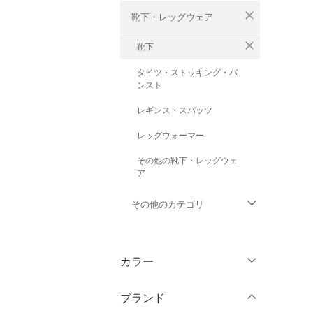
close
靴下・レッグウェア
close
靴下
タイツ・ストッキング・パ
ンスト
レギンス・スパッツ
レッグウォーマー
その他の靴下・レッグウェ
ア
その他のカテゴリ
トップス
カラー
ジャケット・アウター
ブランド
パンツ