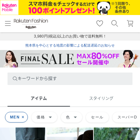
menu
home
search
favorite_border
shopping_cart
lock_outline
メニュー
トップ
検索
お気に入り
カート
ログイン
3,980円(税込)以上のお買い物で送料無料！
熊本県を中心とする地震の影響による配送遅延のお知らせ
キーワードから探す
アイテム
スタイリング
arrow_drop_down
arrow_drop_down
MEN
価格
色
セール
スーパーDE