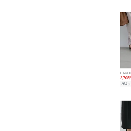
フレグランス
メイク道具・美容器具
コフレ・キット・セット
食器・調理器具・キッチ
ン用品
インテリア・生活雑貨
LAKO
2,795
スマホグッズ・オーディ
254
ポ
オ機器
スポーツ・アウトドア用
品
文房具