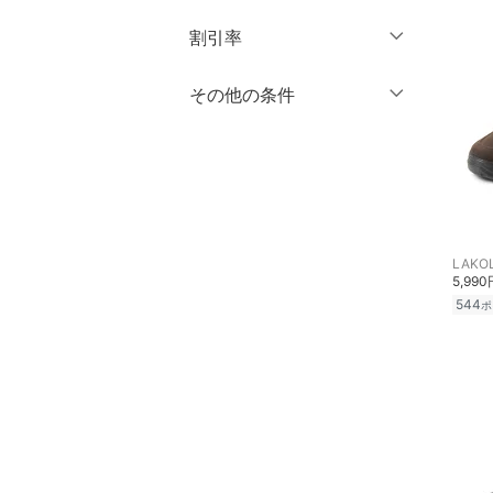
14
14.5
円
～
円
割引率
バッグ
クリア
絞り込み
15
15.5
インナー・ルームウェア
％OFF
～
％OFF
その他の条件
絞り込み
16
16.5
靴下・レッグウェア
クーポン対象のみ表示
17
17.5
絞り込み
スーパーDEALのみ表示
18
18.5
ファッション雑貨
19
19.5
クリア
絞り込み
アクセサリー・腕時計
LAKO
20
20.5
5,990
財布・ポーチ・ケース
544
21
21.5
ポ
22
22.5
帽子
23
23.5
ヘアアクセサリー
24
24.5
マタニティウェア・ベビ
25
25.5
ー用品