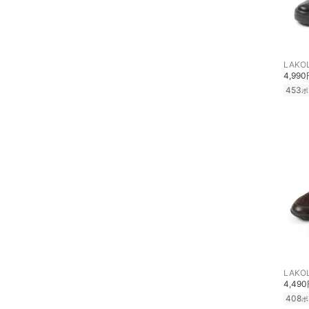
26
26.5
スーツ・フォーマル
27
27.5
水着・スイムグッズ
28
28.5
LAKO
4,99
29
29.5
着物・浴衣・和装小物
453
ポ
30
30.5
スキンケア
フリー
31
ベースメイク
クリア
絞り込み
メイクアップ
ネイル
ボディケア・オーラルケ
ア
LAKO
4,49
ヘアケア
408
ポ