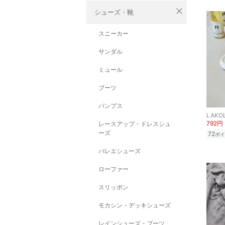
close
シューズ・靴
スニーカー
サンダル
ミュール
ブーツ
パンプス
LAKO
792円
レースアップ・ドレスシュ
ーズ
72
ポイ
バレエシューズ
ローファー
スリッポン
モカシン・デッキシューズ
レインシューズ・ブーツ