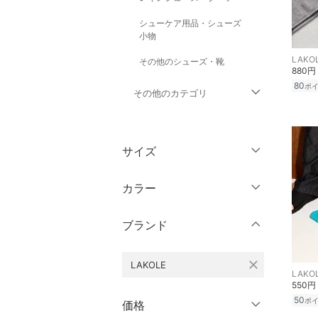
シューケア用品・シューズ
小物
LAKO
その他のシューズ・靴
880円
80
ポ
その他のカテゴリ
トップス
サイズ
ジャケット・アウター
靴サイズ（cm）
カラー
パンツ
9
9.5
ブランド
ワンピース・ドレス
10
10.5
11
11.5
スカート
close
LAKOLE
LAKO
550円
12
12.5
オールインワン・オーバ
50
ポ
価格
ーオール
13
13.5