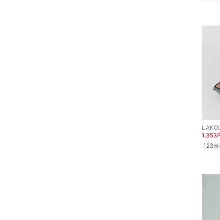
LAKO
1,353
123
ポ