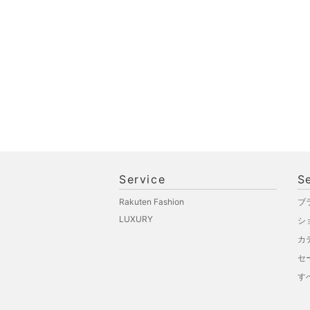
Service
S
Rakuten Fashion
ブ
LUXURY
シ
カ
セ
す