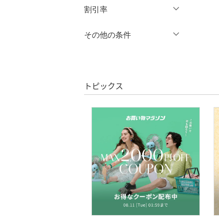
オールインワン・オーバ
円
～
円
割引率
クリア
絞り込み
ーオール
％OFF
～
％OFF
その他の条件
シューズ・靴
絞り込み
クーポン対象のみ表示
インナー・ルームウェア
絞り込み
スーパーDEALのみ表示
靴下・レッグウェア
トピックス
クリア
絞り込み
ファッション雑貨
アクセサリー・腕時計
財布・ポーチ・ケース
帽子
ヘアアクセサリー
マタニティウェア・ベビ