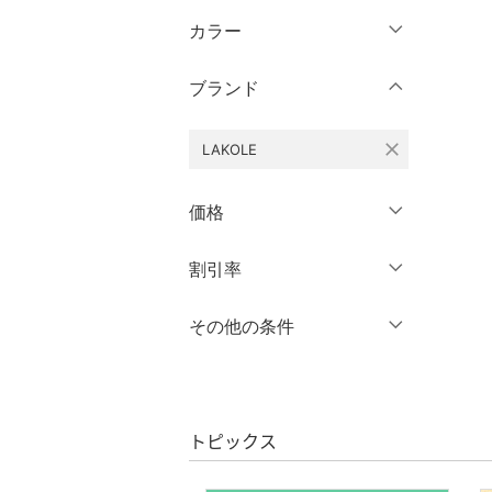
半袖
XL
XXL
カラー
スカート
～ 3分丈
七分袖・五分袖
3XL～
フリー
5分丈・ハーフ
バッグ
ブランド
長袖
7分丈・クロップド
クリア
絞り込み
シューズ・靴
close
LAKOLE
クリア
絞り込み
10分丈
インナー・ルームウェア
12分丈 ～
価格
靴下・レッグウェア
クリア
絞り込み
円
～
円
割引率
クリア
絞り込み
ファッション雑貨
％OFF
～
％OFF
その他の条件
絞り込み
アクセサリー・腕時計
クーポン対象のみ表示
絞り込み
財布・ポーチ・ケース
スーパーDEALのみ表示
トピックス
帽子
クリア
絞り込み