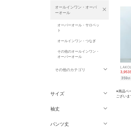
オールインワン・オーバ
close
ーオール
オーバーオール・サロペッ
ト
オールインワン・つなぎ
その他のオールインワン・
オーバーオール
LAKO
その他のカテゴリ
3,95
359
ポ
トップス
※商品ペ
サイズ
ございま
ジャケット・アウター
ウェア（S/M/L）
袖丈
パンツ
～XS
S
パンツ丈
ワンピース・ドレス
ノースリーブ
M
L