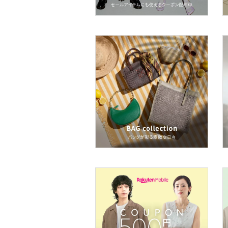
ア
ヘアケア
フレグランス
メイク道具・美容器具
コフレ・キット・セット
食器・調理器具・キッチ
ン用品
インテリア・生活雑貨
スマホグッズ・オーディ
オ機器
スポーツ・アウトドア用