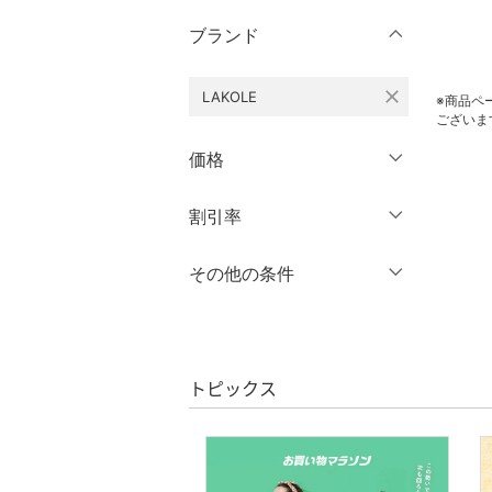
ブランド
ワンピース・ドレス
close
LAKOLE
スカート
※商品ペ
ございま
オールインワン・オーバ
価格
ーオール
円
～
円
割引率
クリア
絞り込み
バッグ
％OFF
～
％OFF
その他の条件
シューズ・靴
絞り込み
クーポン対象のみ表示
インナー・ルームウェア
絞り込み
スーパーDEALのみ表示
靴下・レッグウェア
トピックス
クリア
絞り込み
ファッション雑貨
アクセサリー・腕時計