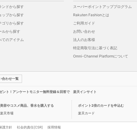
ランドから探す
スーパーポイントアッププログラム
ョップから探す
Rakuten Fashionとは
テゴリから探す
ご利用ガイド
ールから探す
お問い合わせ
べてのアイテム
法人のお客様
特定商取引法に基づく表記
Omni-Channel Platformについて
い合わせ一覧
レゼント！アンケートモニター無料登録＆回答で 楽天インサイト
美容やコスメ商品、香水を購入する
ポイント2倍のカードを申込む
楽天市場
楽天カード
保護方針
社会的責任[CSR]
採用情報