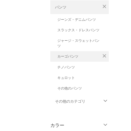
close
パンツ
ジーンズ・デニムパンツ
スラックス・ドレスパンツ
ジャージ・スウェットパン
ツ
close
カーゴパンツ
チノパンツ
キュロット
その他のパンツ
その他のカテゴリ
トップス
カラー
ジャケット・アウター