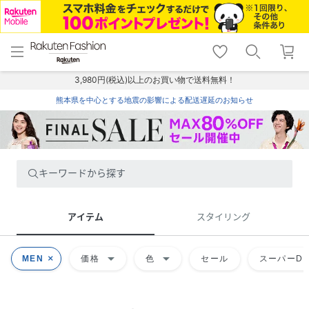
menu
home
search
favorite_border
shopping_cart
lock_outline
メニュー
トップ
検索
お気に入り
カート
ログイン
3,980円(税込)以上のお買い物で送料無料！
熊本県を中心とする地震の影響による配送遅延のお知らせ
キーワードから探す
アイテム
スタイリング
arrow_drop_down
arrow_drop_down
MEN
価格
色
セール
スーパーDE