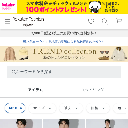
menu
home
search
favorite_border
shopping_cart
lock_outline
メニュー
トップ
検索
お気に入り
カート
ログイン
3,980円(税込)以上のお買い物で送料無料！
熊本県を中心とする地震の影響による配送遅延のお知らせ
キーワードから探す
アイテム
スタイリング
arrow_drop_down
arrow_drop_down
arrow_drop_down
arrow_drop
MEN
サイズ
袖丈
価格
色