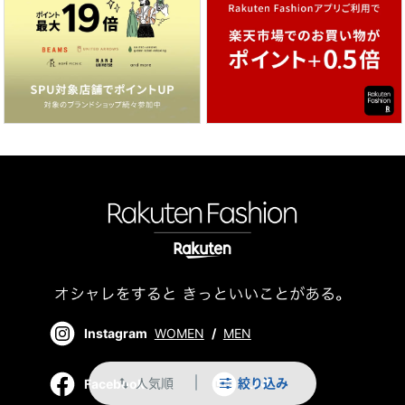
Instagram
WOMEN
/
MEN
人気順
絞り込み
swap_vert
Facebook
LINE