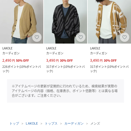
LAKOLE
LAKOLE
LAKOLE
カーディガン
カーディガン
カーディガン
2,490
3,490
3,490
円
50
%
OFF
円
30
%
OFF
円
30
%
OFF
226
ポイント
(
10%ポイントバ
317
ポイント
(
10%ポイントバ
317
ポイント
(
10%ポイントバ
ック
)
ック
)
ック
)
※アイテムページの更新が定期的に行われているため、検索結果が実際の
アイテムページの内容（価格、在庫表示、ポイント倍数等）とは異なる場
合がございます。ご注意ください。
トップ
LAKOLE
トップス
カーディガン
メンズ