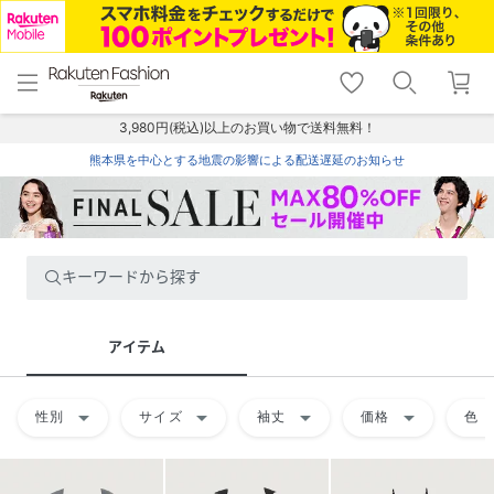
menu
home
search
favorite_border
shopping_cart
lock_outline
メニュー
トップ
検索
お気に入り
カート
ログイン
3,980円(税込)以上のお買い物で送料無料！
熊本県を中心とする地震の影響による配送遅延のお知らせ
キーワードから探す
アイテム
arrow_drop_down
arrow_drop_down
arrow_drop_down
arrow_drop_down
arrow
性別
サイズ
袖丈
価格
色