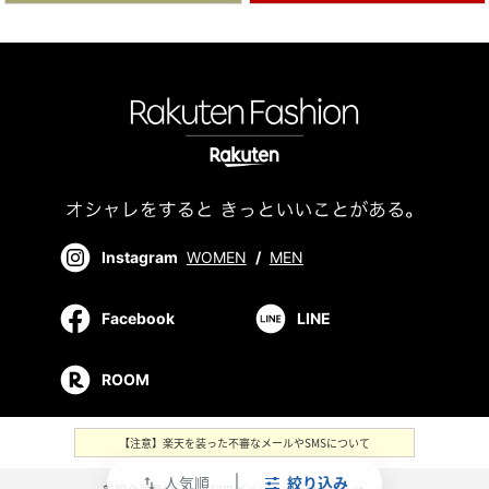
Instagram
WOMEN
/
MEN
Facebook
LINE
ROOM
【注意】楽天を装った不審なメールやSMSについて
人気順
絞り込み
swap_vert