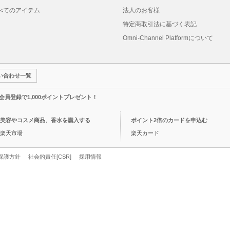
べてのアイテム
法人のお客様
特定商取引法に基づく表記
Omni-Channel Platformについて
い合わせ一覧
規会員登録で1,000ポイントプレゼント！
美容やコスメ商品、香水を購入する
ポイント2倍のカードを申込む
楽天市場
楽天カード
保護方針
社会的責任[CSR]
採用情報