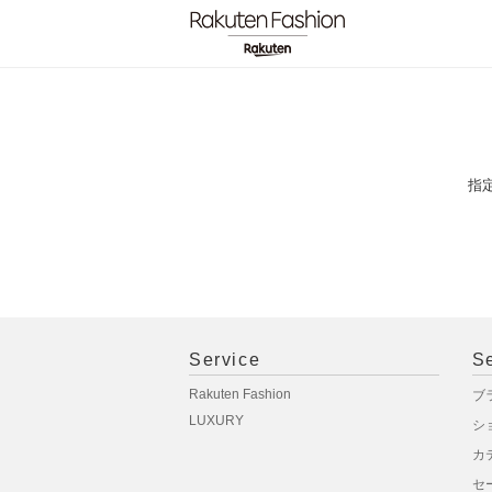
指
Service
S
Rakuten Fashion
ブ
LUXURY
シ
カ
セ