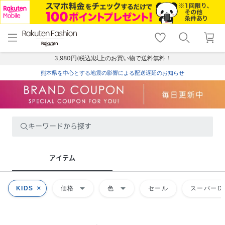
menu
home
search
favorite_border
shopping_cart
lock_outline
メニュー
トップ
検索
お気に入り
カート
ログイン
3,980円(税込)以上のお買い物で送料無料！
熊本県を中心とする地震の影響による配送遅延のお知らせ
キーワードから探す
アイテム
arrow_drop_down
arrow_drop_down
KIDS
価格
色
セール
スーパーDE