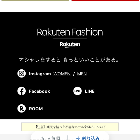
Instagram
WOMEN
/
MEN
Facebook
LINE
ROOM
【注意】楽天を装った不審なメールやSMSについて
人気順
絞り込み
swap_vert