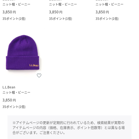
ニット帽・ビーニー
ニット帽・ビーニー
ニット帽・ビーニー
3,850
3,850
3,850
円
円
円
35
ポイント
(
1倍
)
35
ポイント
(
1倍
)
35
ポイント
(
1倍
)
L.L.Bean
ニット帽・ビーニー
3,850
円
35
ポイント
(
1倍
)
※アイテムページの更新が定期的に行われているため、検索結果が実際の
アイテムページの内容（価格、在庫表示、ポイント倍数等）とは異なる場
合がございます。ご注意ください。