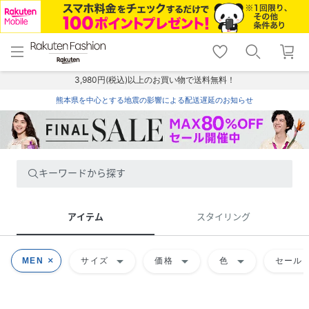
menu
home
search
favorite_border
shopping_cart
lock_outline
メニュー
トップ
検索
お気に入り
カート
ログイン
3,980円(税込)以上のお買い物で送料無料！
熊本県を中心とする地震の影響による配送遅延のお知らせ
キーワードから探す
アイテム
スタイリング
arrow_drop_down
arrow_drop_down
arrow_drop_down
MEN
サイズ
価格
色
セール