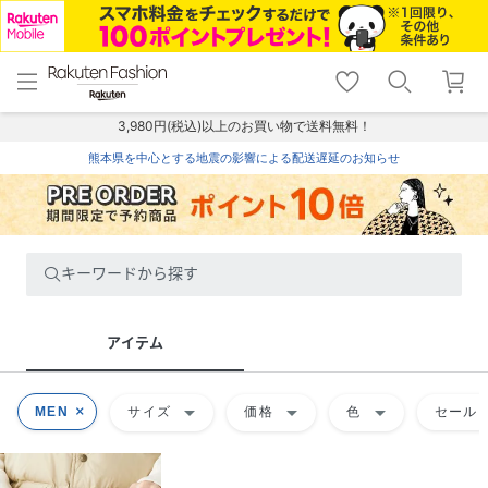
menu
home
search
favorite_border
shopping_cart
lock_outline
メニュー
トップ
検索
お気に入り
カート
ログイン
3,980円(税込)以上のお買い物で送料無料！
熊本県を中心とする地震の影響による配送遅延のお知らせ
キーワードから探す
アイテム
arrow_drop_down
arrow_drop_down
arrow_drop_down
MEN
サイズ
価格
色
セール