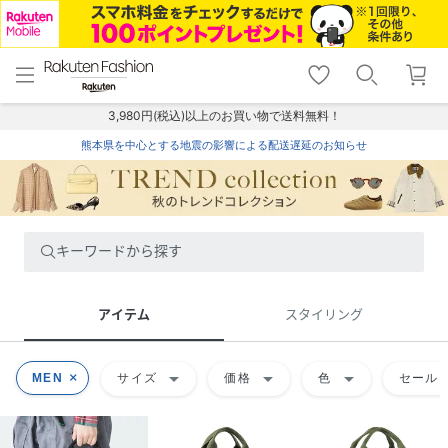
menu
home
search
favorite_border
shopping_cart
lock_outline
メニュー
トップ
検索
お気に入り
カート
ログイン
3,980円(税込)以上のお買い物で送料無料！
熊本県を中心とする地震の影響による配送遅延のお知らせ
キーワードから探す
アイテム
スタイリング
arrow_drop_down
arrow_drop_down
arrow_drop_down
MEN
サイズ
価格
色
セール