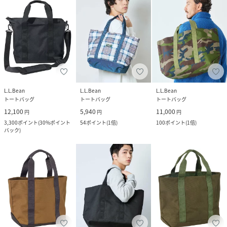
L.L.Bean
L.L.Bean
L.L.Bean
トートバッグ
トートバッグ
トートバッグ
12,100
5,940
11,000
円
円
円
3,300
ポイント
(
30%ポイント
54
ポイント
(
1倍
)
100
ポイント
(
1倍
)
バック
)