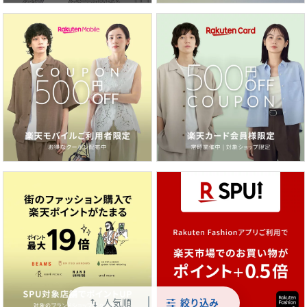
人気順
絞り込み
swap_vert