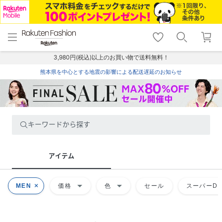
menu
home
search
favorite_border
shopping_cart
lock_outline
メニュー
トップ
検索
お気に入り
カート
ログイン
3,980円(税込)以上のお買い物で送料無料！
熊本県を中心とする地震の影響による配送遅延のお知らせ
キーワードから探す
アイテム
arrow_drop_down
arrow_drop_down
MEN
価格
色
セール
スーパーDE