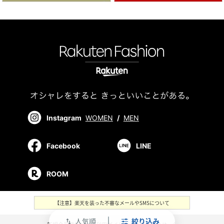
Instagram
WOMEN
/
MEN
Facebook
LINE
ROOM
【注意】楽天を装った不審なメールやSMSについて
人気順
絞り込み
swap_vert