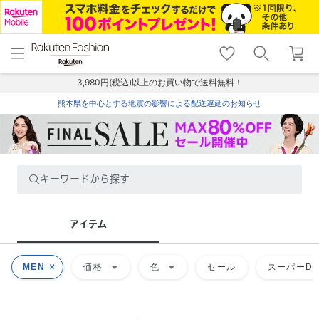
menu
home
search
favorite_border
shopping_cart
lock_outline
メニュー
トップ
検索
お気に入り
カート
ログイン
3,980円(税込)以上のお買い物で送料無料！
熊本県を中心とする地震の影響による配送遅延のお知らせ
キーワードから探す
アイテム
arrow_drop_down
arrow_drop_down
MEN
価格
色
セール
スーパーDE