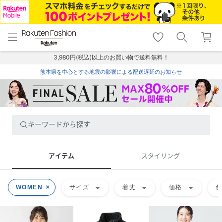
menu
home
search
favorite_border
shopping_cart
lock_outline
メニュー
トップ
検索
お気に入り
カート
ログイン
3,980円(税込)以上のお買い物で送料無料！
熊本県を中心とする地震の影響による配送遅延のお知らせ
キーワードから探す
アイテム
スタイリング
arrow_drop_down
arrow_drop_down
arrow_drop_down
WOMEN
サイズ
着丈
価格