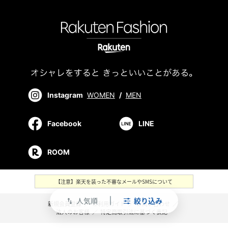
Instagram
WOMEN
/
MEN
Facebook
LINE
ROOM
【注意】楽天を装った不審なメールやSMSについて
人気順
絞り込み
swap_vert
新規会員登録
／
ご利用ガイド
／
お問い合わせ
／
法人のお客様
／
特定商取引法に基づく表記