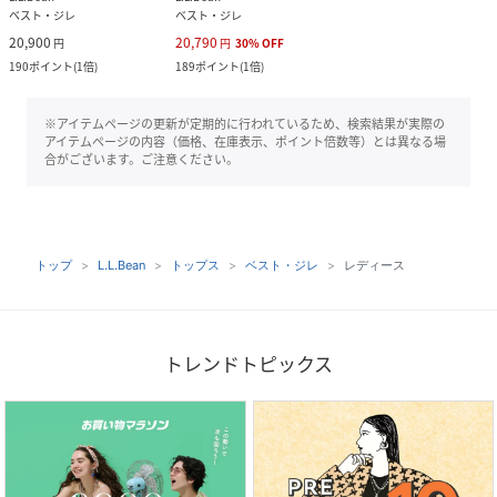
ベスト・ジレ
ベスト・ジレ
20,900
20,790
円
円
30
%
OFF
190
ポイント
(
1倍
)
189
ポイント
(
1倍
)
※アイテムページの更新が定期的に行われているため、検索結果が実際の
アイテムページの内容（価格、在庫表示、ポイント倍数等）とは異なる場
合がございます。ご注意ください。
トップ
L.L.Bean
トップス
ベスト・ジレ
レディース
トレンドトピックス