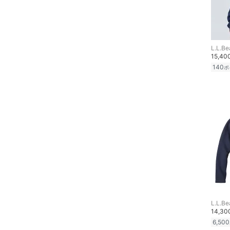
スーツ・フォーマル
水着・スイムグッズ
L.L.Be
着物・浴衣・和装小物
15,4
140
ポ
スキンケア
ベースメイク
メイクアップ
ネイル
ボディケア・オーラルケ
ア
L.L.Be
ヘアケア
14,3
6,500