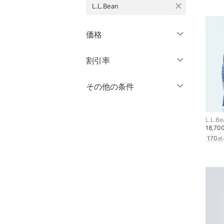
close
L.L.Bean
シューズ・靴
長袖
インナー・ルームウェア
価格
クリア
絞り込み
靴下・レッグウェア
円
～
円
割引率
クリア
絞り込み
ファッション雑貨
％OFF
～
％OFF
その他の条件
絞り込み
アクセサリー・腕時計
クーポン対象のみ表示
絞り込み
L.L.Be
財布・ポーチ・ケース
スーパーDEALのみ表示
18,70
170
ポ
クリア
絞り込み
帽子
ヘアアクセサリー
マタニティウェア・ベビ
ー用品