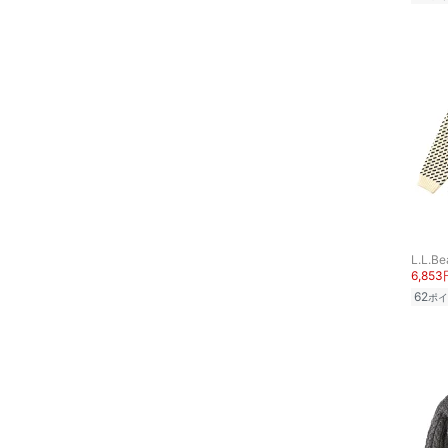
L.L.Be
6,853
62
ポイ