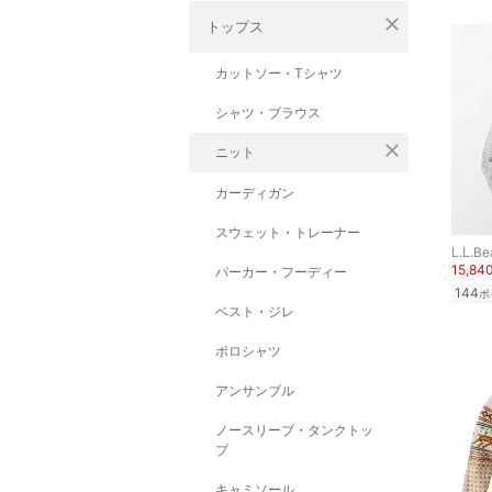
close
トップス
カットソー・Tシャツ
シャツ・ブラウス
close
ニット
カーディガン
スウェット・トレーナー
L.L.Be
15,84
パーカー・フーディー
144
ポ
ベスト・ジレ
ポロシャツ
アンサンブル
ノースリーブ・タンクトッ
プ
キャミソール