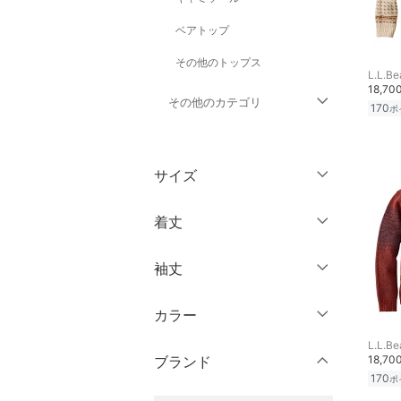
ベアトップ
その他のトップス
L.L.Be
18,70
その他のカテゴリ
170
ポ
ジャケット・アウター
サイズ
パンツ
ウェア（S/M/L）
着丈
ワンピース・ドレス
～XS
S
袖丈
スカート
ショート丈
M
L
ミドル丈
XL
XXL
カラー
オールインワン・オーバ
ノースリーブ
ーオール
ロング丈
3XL～
フリー
L.L.Be
半袖
ブランド
18,70
バッグ
170
ポ
クリア
絞り込み
七分袖・五分袖
クリア
絞り込み