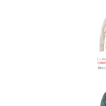
フレグランス
メイク道具・美容器具
コフレ・キット・セット
食器・調理器具・キッチ
ン用品
インテリア・生活雑貨
L.L.Be
スマホグッズ・オーディ
7,260
オ機器
66
ポイ
スポーツ・アウトドア用
品
文房具
ペット用品