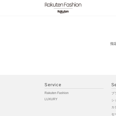
指
Service
S
Rakuten Fashion
ブ
LUXURY
シ
カ
セ