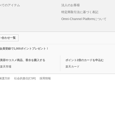
べてのアイテム
法人のお客様
特定商取引法に基づく表記
Omni-Channel Platformについて
い合わせ一覧
規会員登録で1,000ポイントプレゼント！
美容やコスメ商品、香水を購入する
ポイント2倍のカードを申込む
楽天市場
楽天カード
保護方針
社会的責任[CSR]
採用情報