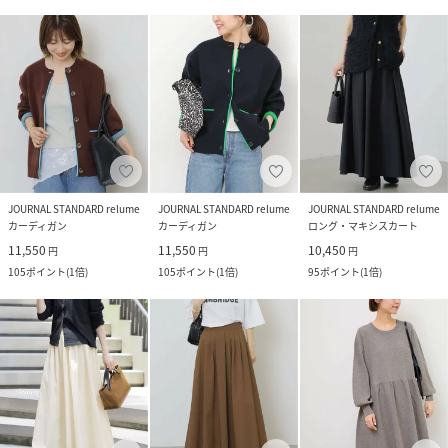
JOURNAL STANDARD relume
JOURNAL STANDARD relume
JOURNAL STANDARD relume
カーディガン
カーディガン
ロング・マキシスカート
11,550
11,550
10,450
円
円
円
105
ポイント
(
1倍
)
105
ポイント
(
1倍
)
95
ポイント
(
1倍
)