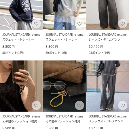
JOURNAL STANDARD relume
JOURNAL STANDARD relume
JOURNAL STANDARD relume
スウェット・トレーナー
スウェット・トレーナー
ジーンズ・デニムパンツ
8,800
8,800
10,450
円
円
円
80
ポイント
(
1倍
)
80
ポイント
(
1倍
)
95
ポイント
(
1倍
)
JOURNAL STANDARD relume
JOURNAL STANDARD relume
JOURNAL STANDARD relume
その他のファッション雑貨
その他のファッション雑貨
スラックス・ドレスパンツ
5,500
5,500
10,450
円
円
円