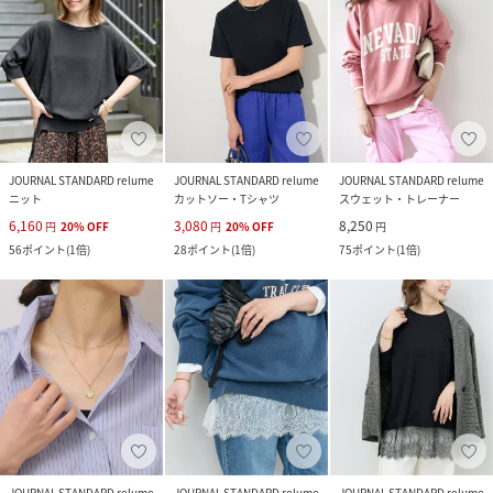
JOURNAL STANDARD relume
JOURNAL STANDARD relume
JOURNAL STANDARD relume
ニット
カットソー・Tシャツ
スウェット・トレーナー
6,160
3,080
8,250
円
20
%
OFF
円
20
%
OFF
円
56
ポイント
(
1倍
)
28
ポイント
(
1倍
)
75
ポイント
(
1倍
)
JOURNAL STANDARD relume
JOURNAL STANDARD relume
JOURNAL STANDARD relume