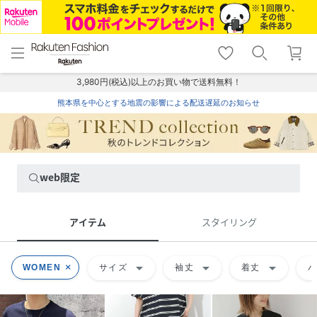
menu
home
search
favorite_border
shopping_cart
lock_outline
メニュー
トップ
検索
お気に入り
カート
ログイン
3,980円(税込)以上のお買い物で送料無料！
熊本県を中心とする地震の影響による配送遅延のお知らせ
web限定
アイテム
スタイリング
arrow_drop_down
arrow_drop_down
arrow_drop_down
WOMEN
サイズ
袖丈
着丈