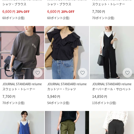
シャツ・ブラウス
シャツ・ブラウス
スウェット・トレーナー
6,600
6,600
7,700
円
20
%
OFF
円
20
%
OFF
円
60
ポイント
(
1倍
)
60
ポイント
(
1倍
)
70
ポイント
(
1倍
)
JOURNAL STANDARD relume
JOURNAL STANDARD relume
JOURNAL STANDARD relume
スウェット・トレーナー
カットソー・Tシャツ
オーバーオール・サロペット
7,700
5,940
14,850
円
円
円
70
ポイント
(
1倍
)
54
ポイント
(
1倍
)
135
ポイント
(
1倍
)