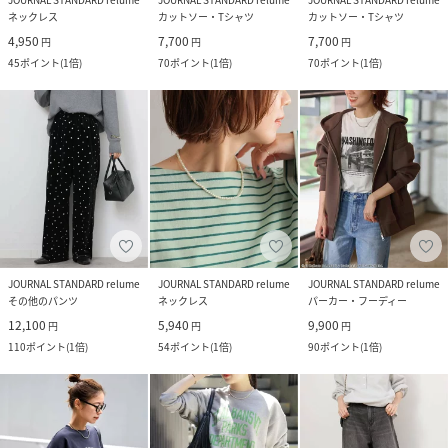
ネックレス
カットソー・Tシャツ
カットソー・Tシャツ
4,950
7,700
7,700
円
円
円
45
ポイント
(
1倍
)
70
ポイント
(
1倍
)
70
ポイント
(
1倍
)
JOURNAL STANDARD relume
JOURNAL STANDARD relume
JOURNAL STANDARD relume
その他のパンツ
ネックレス
パーカー・フーディー
12,100
5,940
9,900
円
円
円
110
ポイント
(
1倍
)
54
ポイント
(
1倍
)
90
ポイント
(
1倍
)