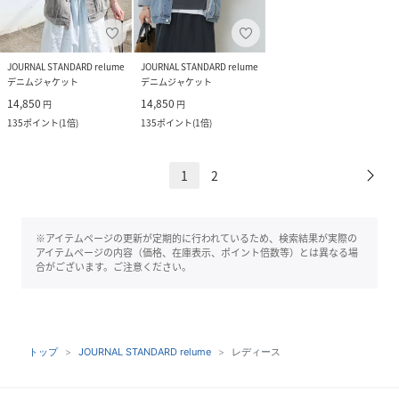
JOURNAL STANDARD relume
JOURNAL STANDARD relume
デニムジャケット
デニムジャケット
14,850
14,850
円
円
135
ポイント
(
1倍
)
135
ポイント
(
1倍
)
1
2
※アイテムページの更新が定期的に行われているため、検索結果が実際の
アイテムページの内容（価格、在庫表示、ポイント倍数等）とは異なる場
合がございます。ご注意ください。
トップ
JOURNAL STANDARD relume
レディース