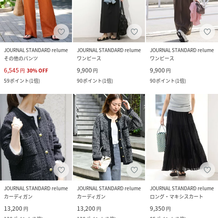
JOURNAL STANDARD relume
JOURNAL STANDARD relume
JOURNAL STANDARD relume
その他のパンツ
ワンピース
ワンピース
6,545
9,900
9,900
円
30
%
OFF
円
円
59
ポイント
(
1倍
)
90
ポイント
(
1倍
)
90
ポイント
(
1倍
)
JOURNAL STANDARD relume
JOURNAL STANDARD relume
JOURNAL STANDARD relume
カーディガン
カーディガン
ロング・マキシスカート
13,200
13,200
9,350
円
円
円