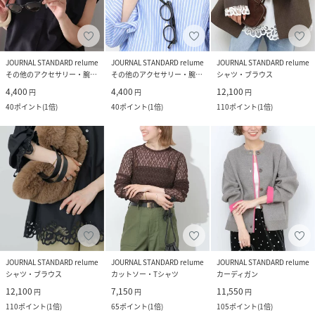
JOURNAL STANDARD relume
JOURNAL STANDARD relume
JOURNAL STANDARD relume
その他のアクセサリー・腕時計
その他のアクセサリー・腕時計
シャツ・ブラウス
4,400
4,400
12,100
円
円
円
40
ポイント
(
1倍
)
40
ポイント
(
1倍
)
110
ポイント
(
1倍
)
JOURNAL STANDARD relume
JOURNAL STANDARD relume
JOURNAL STANDARD relume
シャツ・ブラウス
カットソー・Tシャツ
カーディガン
12,100
7,150
11,550
円
円
円
110
ポイント
(
1倍
)
65
ポイント
(
1倍
)
105
ポイント
(
1倍
)