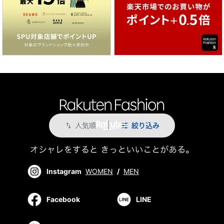
人気順
絞り込み
swap_vert
Instagram
WOMEN
/
MEN
Facebook
LINE