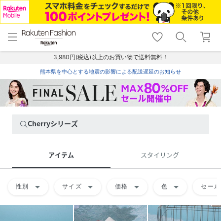
menu
home
search
favorite_border
shopping_cart
lock_outline
メニュー
トップ
検索
お気に入り
カート
ログイン
3,980円(税込)以上のお買い物で送料無料！
熊本県を中心とする地震の影響による配送遅延のお知らせ
Cherryシリーズ
アイテム
スタイリング
arrow_drop_down
arrow_drop_down
arrow_drop_down
arrow_drop_down
性別
サイズ
価格
色
セール