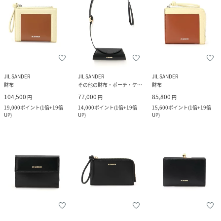
JIL SANDER
JIL SANDER
JIL SANDER
財布
その他の財布・ポーチ・ケース
財布
104,500
77,000
85,800
円
円
円
19,000
ポイント
(
1倍+19倍
14,000
ポイント
(
1倍+19倍
15,600
ポイント
(
1倍+19倍
UP
)
UP
)
UP
)