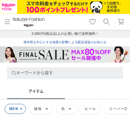
menu
home
search
favorite_border
shopping_cart
lock_outline
メニュー
トップ
検索
お気に入り
カート
ログイン
3,980円(税込)以上のお買い物で送料無料！
熊本県を中心とする地震の影響による配送遅延のお知らせ
キーワードから探す
アイテム
arrow_drop_down
arrow_drop_down
MEN
価格
色
セール
スーパーDE