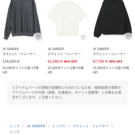
JIL SANDER
JIL SANDER
JIL SANDER
スウェット・トレーナー
スウェット・トレーナー
スウェット・トレーナー
159,500
91,080
87,780
円
円
40
%
OFF
円
40
%
OFF
29,000
ポイント
(
1倍+19倍
16,560
ポイント
(
1倍+19倍
15,960
ポイント
(
1倍+19倍
UP
)
UP
)
UP
)
※アイテムページの更新が定期的に行われているため、検索結果が実際の
アイテムページの内容（価格、在庫表示、ポイント倍数等）とは異なる場
合がございます。ご注意ください。
トップ
JIL SANDER
トップス
スウェット・トレーナー
メンズ