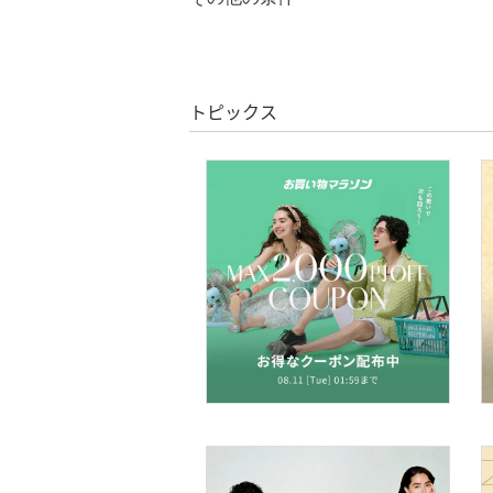
絞り込み
アクセサリー・腕時計
クーポン対象のみ表示
絞り込み
スーパーDEALのみ表示
財布・ポーチ・ケース
トピックス
クリア
絞り込み
帽子
ヘアアクセサリー
スーツ・フォーマル
水着・スイムグッズ
着物・浴衣・和装小物
スキンケア
ベースメイク