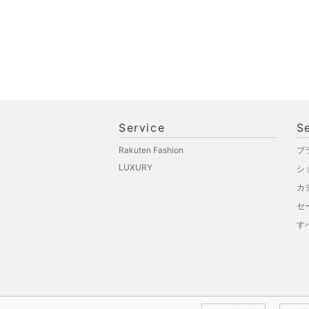
Service
S
Rakuten Fashion
ブ
LUXURY
シ
カ
セ
す