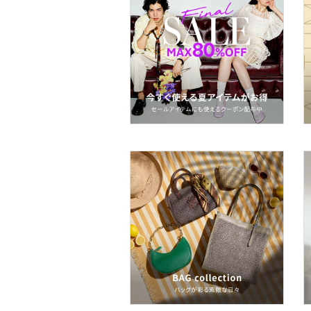
メイクアップ
ネイル
ボディケア・オーラルケ
ア
ヘアケア
フレグランス
メイク道具・美容器具
コフレ・キット・セット
食器・調理器具・キッチ
ン用品
インテリア・生活雑貨