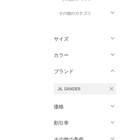
その他のカテゴリ
ジャケット・アウター
サイズ
パンツ
ウェア（S/M/L）
カラー
オールインワン・オーバ
ーオール
～XS
S
ブランド
M
L
バッグ
XL
XXL
close
JIL SANDER
シューズ・靴
3XL～
フリー
価格
インナー・ルームウェア
クリア
絞り込み
円
～
円
割引率
靴下・レッグウェア
クリア
絞り込み
ファッション雑貨
％OFF
～
％OFF
その他の条件