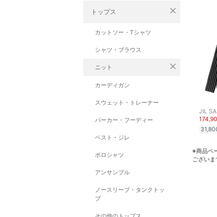
close
トップス
カットソー・Tシャツ
シャツ・ブラウス
close
ニット
カーディガン
スウェット・トレーナー
JIL S
174,9
パーカー・フーディー
31,80
ベスト・ジレ
※商品ペ
ポロシャツ
ございま
アンサンブル
ノースリーブ・タンクトッ
プ
その他のトップス