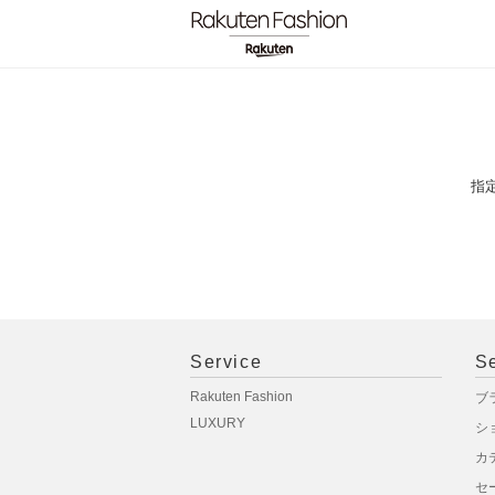
指
Service
S
Rakuten Fashion
ブ
LUXURY
シ
カ
セ