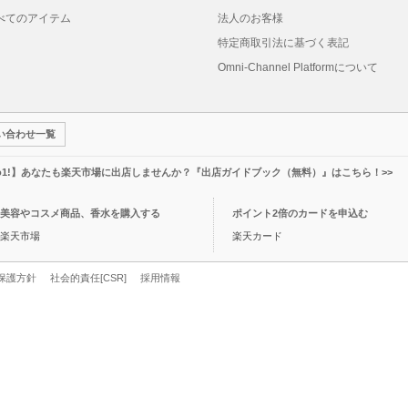
べてのアイテム
法人のお客様
特定商取引法に基づく表記
Omni-Channel Platformについて
い合わせ一覧
o1!】あなたも楽天市場に出店しませんか？『出店ガイドブック（無料）』はこちら！>>
美容やコスメ商品、香水を購入する
ポイント2倍のカードを申込む
楽天市場
楽天カード
保護方針
社会的責任[CSR]
採用情報