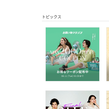
クーポン対象のみ表示
シューズ・靴
絞り込み
スーパーDEALのみ表示
インナー・ルームウェア
トピックス
クリア
絞り込み
靴下・レッグウェア
ファッション雑貨
アクセサリー・腕時計
財布・ポーチ・ケース
帽子
ヘアアクセサリー
マタニティウェア・ベビ
ー用品