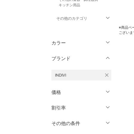
キッチン用品
その他のカテゴリ
※商品ペ
ございま
トップス
カラー
ジャケット・アウター
ブランド
パンツ
close
INDIVI
ワンピース・ドレス
スカート
価格
オールインワン・オーバ
円
～
円
割引率
クリア
絞り込み
ーオール
％OFF
～
％OFF
その他の条件
バッグ
絞り込み