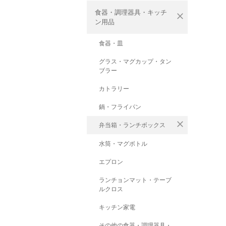
食器・調理器具・キッチ
close
ン用品
食器・皿
グラス・マグカップ・タン
ブラー
カトラリー
鍋・フライパン
close
弁当箱・ランチボックス
水筒・マグボトル
エプロン
ランチョンマット・テーブ
ルクロス
キッチン家電
その他の食器・調理器具・