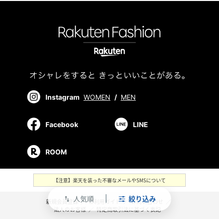
Instagram
WOMEN
/
MEN
Facebook
LINE
ROOM
【注意】楽天を装った不審なメールやSMSについて
人気順
絞り込み
swap_vert
新規会員登録
／
ご利用ガイド
／
お問い合わせ
／
法人のお客様
／
特定商取引法に基づく表記