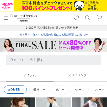
menu
home
search
favorite_border
shopping_cart
lock_outline
メニュー
トップ
検索
お気に入り
カート
ログイン
3,980円(税込)以上のお買い物で送料無料！
熊本県を中心とする地震の影響による配送遅延のお知らせ
キーワードから探す
アイテム
スタイリング
arrow_drop_down
arrow_drop_down
WOMEN
価格
色
セール
スーパー