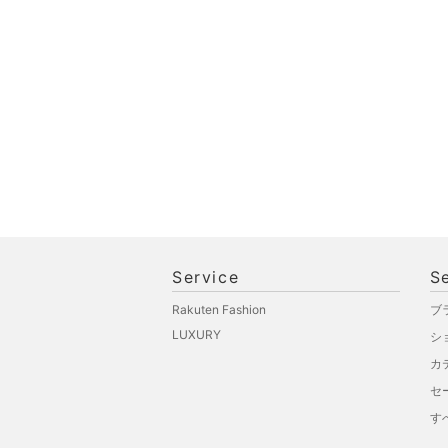
Service
S
Rakuten Fashion
ブ
LUXURY
シ
カ
セ
す