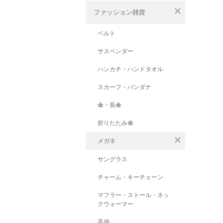
close
ファッション雑貨
ベルト
サスペンダー
ハンカチ・ハンドタオル
スカーフ・バンダナ
傘・長傘
折りたたみ傘
close
メガネ
サングラス
チャーム・キーチェーン
マフラー・ストール・ネッ
クウォーマー
手袋