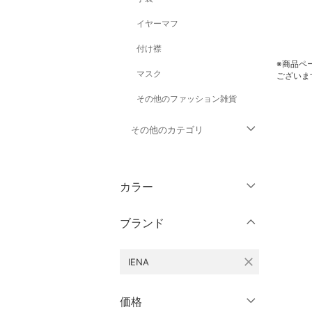
イヤーマフ
付け襟
※商品ペ
マスク
ございま
その他のファッション雑貨
その他のカテゴリ
トップス
カラー
ジャケット・アウター
ブランド
パンツ
close
IENA
オールインワン・オーバ
ーオール
価格
バッグ