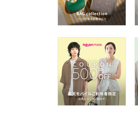
コフレ・キット・セット
食器・調理器具・キッチ
ン用品
インテリア・生活雑貨
スマホグッズ・オーディ
オ機器
スポーツ・アウトドア用
品
文房具
ペット用品
福袋・ギフト・その他