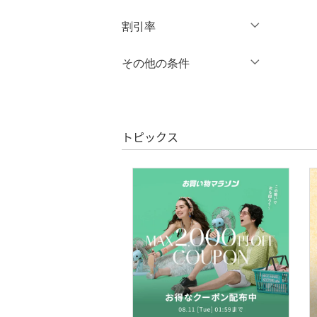
円
～
円
割引率
クリア
絞り込み
シューズ・靴
％OFF
～
％OFF
その他の条件
インナー・ルームウェア
絞り込み
クーポン対象のみ表示
靴下・レッグウェア
絞り込み
スーパーDEALのみ表示
アクセサリー・腕時計
トピックス
クリア
絞り込み
財布・ポーチ・ケース
帽子
ヘアアクセサリー
スーツ・フォーマル
水着・スイムグッズ