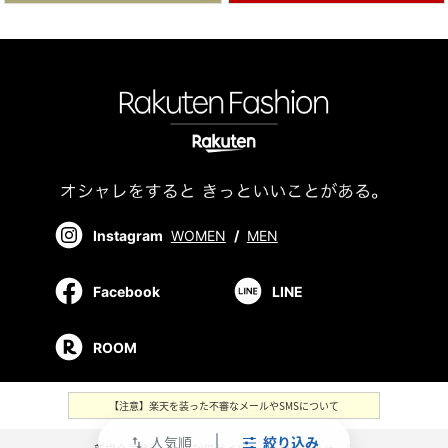
Instagram
WOMEN
/
MEN
Facebook
LINE
ROOM
【注意】楽天を装った不審なメールやSMSについて
人気順
絞り込み
swap_vert