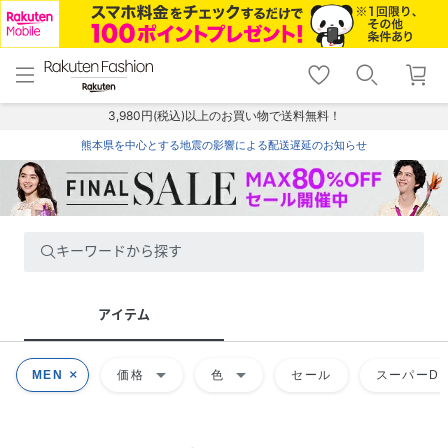
menu
home
search
favorite_border
shopping_cart
lock_outline
メニュー
トップ
検索
お気に入り
カート
ログイン
3,980円(税込)以上のお買い物で送料無料！
熊本県を中心とする地震の影響による配送遅延のお知らせ
キーワードから探す
アイテム
arrow_drop_down
arrow_drop_down
MEN
価格
色
セール
スーパーDE