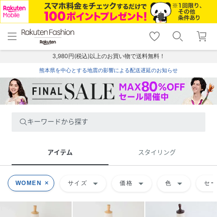
menu
home
search
favorite_border
shopping_cart
lock_outline
メニュー
トップ
検索
お気に入り
カート
ログイン
3,980円(税込)以上のお買い物で送料無料！
熊本県を中心とする地震の影響による配送遅延のお知らせ
キーワードから探す
アイテム
スタイリング
arrow_drop_down
arrow_drop_down
arrow_drop_down
WOMEN
サイズ
価格
色
セ