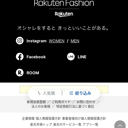
Instagram
WOMEN
/
MEN
Facebook
LINE
ROOM
【注意】楽天を装った不審なメールやSMSについて
人気順
絞り込み
swap_vert
新規会員登録
／
ご利用ガイド
／
お問い合わせ
／
法人のお客様
／
特定商取引法に基づく表記
企業情報
個人情報保護方針
事業者様向け個人情報保護方針
楽天市場トップ
楽天のサービス一覧
アプリ一覧