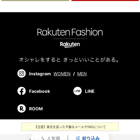
Instagram
WOMEN
/
MEN
Facebook
LINE
ROOM
【注意】楽天を装った不審なメールやSMSについて
人気順
絞り込み
swap_vert