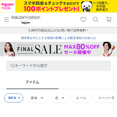
menu
home
search
favorite_border
shopping_cart
lock_outline
メニュー
トップ
検索
お気に入り
カート
ログイン
3,980円(税込)以上のお買い物で送料無料！
熊本県を中心とする地震の影響による配送遅延のお知らせ
キーワードから探す
アイテム
arrow_drop_down
arrow_drop_down
MEN
価格
色
セール
スーパーDE