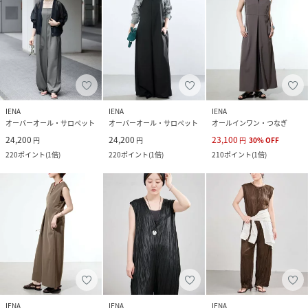
IENA
IENA
IENA
オーバーオール・サロペット
オーバーオール・サロペット
オールインワン・つなぎ
24,200
24,200
23,100
円
円
円
30
%
OFF
220
ポイント
(
1倍
)
220
ポイント
(
1倍
)
210
ポイント
(
1倍
)
IENA
IENA
IENA