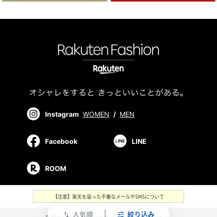
Instagram
WOMEN
/
MEN
Facebook
LINE
ROOM
【注意】楽天を装った不審なメールやSMSについて
人気順
絞り込み
swap_vert