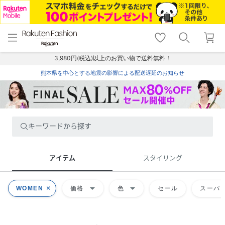
menu
home
search
favorite_border
shopping_cart
lock_outline
メニュー
トップ
検索
お気に入り
カート
ログイン
3,980円(税込)以上のお買い物で送料無料！
熊本県を中心とする地震の影響による配送遅延のお知らせ
キーワードから探す
アイテム
スタイリング
arrow_drop_down
arrow_drop_down
WOMEN
価格
色
セール
スーパー