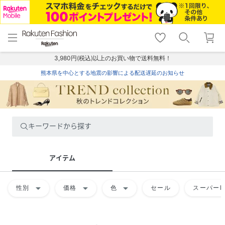
menu
home
search
favorite_border
shopping_cart
lock_outline
メニュー
トップ
検索
お気に入り
カート
ログイン
3,980円(税込)以上のお買い物で送料無料！
熊本県を中心とする地震の影響による配送遅延のお知らせ
キーワードから探す
アイテム
arrow_drop_down
arrow_drop_down
arrow_drop_down
性別
価格
色
セール
スーパーD