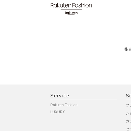
指
Service
S
Rakuten Fashion
ブ
LUXURY
シ
カ
セ