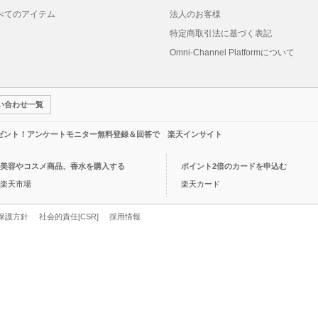
べてのアイテム
法人のお客様
特定商取引法に基づく表記
Omni-Channel Platformについて
い合わせ一覧
レゼント！アンケートモニター無料登録＆回答で 楽天インサイト
美容やコスメ商品、香水を購入する
ポイント2倍のカードを申込む
楽天市場
楽天カード
保護方針
社会的責任[CSR]
採用情報