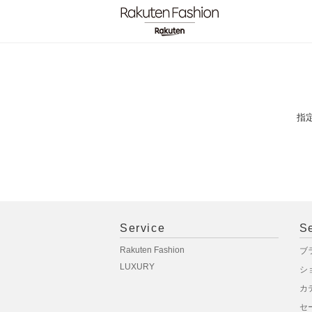
指
Service
S
Rakuten Fashion
ブ
LUXURY
シ
カ
セ