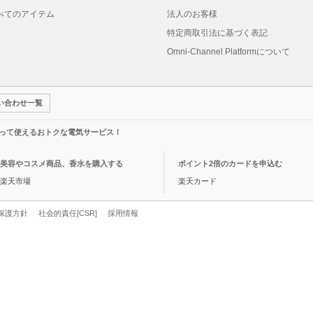
べてのアイテム
法人のお客様
特定商取引法に基づく表記
Omni-Channel Platformについて
い合わせ一覧
って使えるおトクな電気サービス！
美容やコスメ商品、香水を購入する
ポイント2倍のカードを申込む
楽天市場
楽天カード
保護方針
社会的責任[CSR]
採用情報