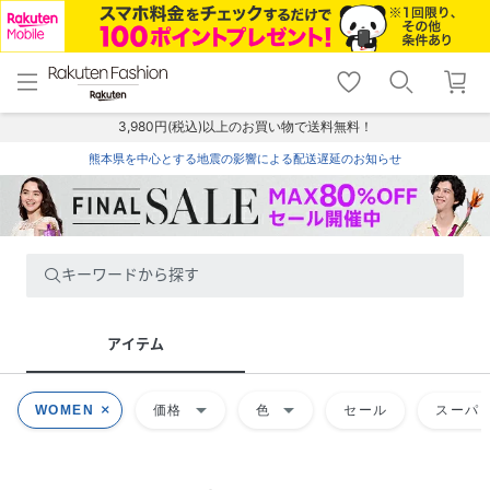
menu
home
search
favorite_border
shopping_cart
lock_outline
メニュー
トップ
検索
お気に入り
カート
ログイン
3,980円(税込)以上のお買い物で送料無料！
熊本県を中心とする地震の影響による配送遅延のお知らせ
キーワードから探す
アイテム
arrow_drop_down
arrow_drop_down
WOMEN
価格
色
セール
スーパー