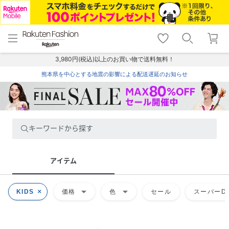
menu
home
search
favorite_border
shopping_cart
lock_outline
メニュー
トップ
検索
お気に入り
カート
ログイン
3,980円(税込)以上のお買い物で送料無料！
熊本県を中心とする地震の影響による配送遅延のお知らせ
キーワードから探す
アイテム
arrow_drop_down
arrow_drop_down
KIDS
価格
色
セール
スーパーDE