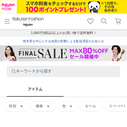
menu
home
search
favorite_border
shopping_cart
lock_outline
メニュー
トップ
検索
お気に入り
カート
ログイン
3,980円(税込)以上のお買い物で送料無料！
熊本県を中心とする地震の影響による配送遅延のお知らせ
キーワードから探す
アイテム
arrow_drop_down
arrow_drop_down
arrow_drop_down
性別
価格
色
セール
スーパーD