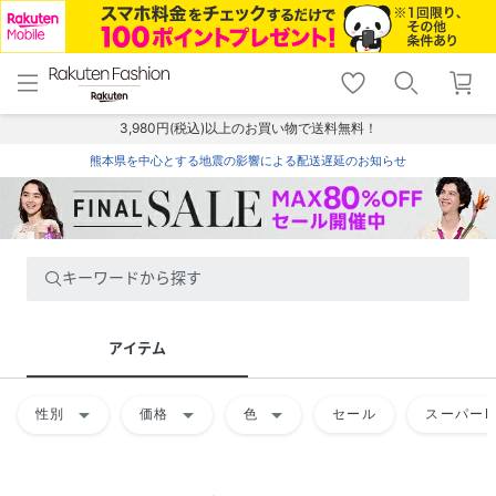
menu
home
search
favorite_border
shopping_cart
lock_outline
メニュー
トップ
検索
お気に入り
カート
ログイン
3,980円(税込)以上のお買い物で送料無料！
熊本県を中心とする地震の影響による配送遅延のお知らせ
キーワードから探す
アイテム
arrow_drop_down
arrow_drop_down
arrow_drop_down
性別
価格
色
セール
スーパーD