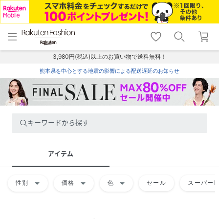
menu
home
search
favorite_border
shopping_cart
lock_outline
メニュー
トップ
検索
お気に入り
カート
ログイン
3,980円(税込)以上のお買い物で送料無料！
熊本県を中心とする地震の影響による配送遅延のお知らせ
キーワードから探す
アイテム
arrow_drop_down
arrow_drop_down
arrow_drop_down
性別
価格
色
セール
スーパーD