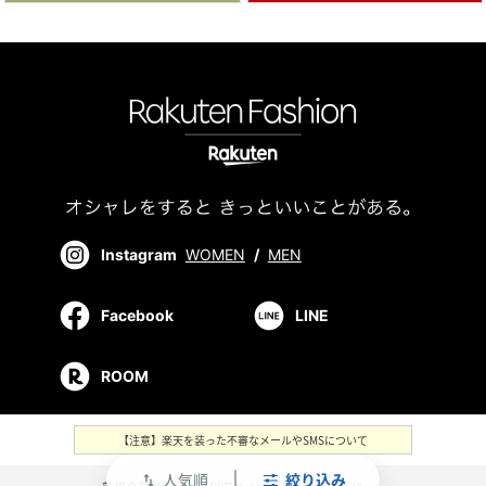
Instagram
WOMEN
/
MEN
Facebook
LINE
ROOM
【注意】楽天を装った不審なメールやSMSについて
人気順
絞り込み
swap_vert