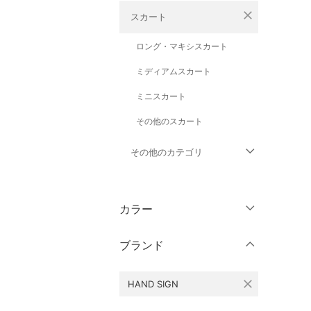
close
スカート
ロング・マキシスカート
ミディアムスカート
ミニスカート
その他のスカート
その他のカテゴリ
トップス
カラー
ジャケット・アウター
ブランド
パンツ
close
HAND SIGN
ワンピース・ドレス