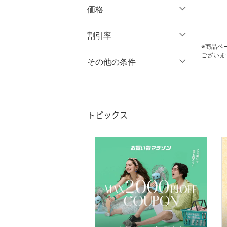
オールインワン・オーバ
価格
ーオール
円
～
円
割引率
クリア
絞り込み
バッグ
※商品ペ
ございま
％OFF
～
％OFF
その他の条件
シューズ・靴
絞り込み
クーポン対象のみ表示
インナー・ルームウェア
絞り込み
スーパーDEALのみ表示
靴下・レッグウェア
トピックス
クリア
絞り込み
ファッション雑貨
アクセサリー・腕時計
財布・ポーチ・ケース
帽子