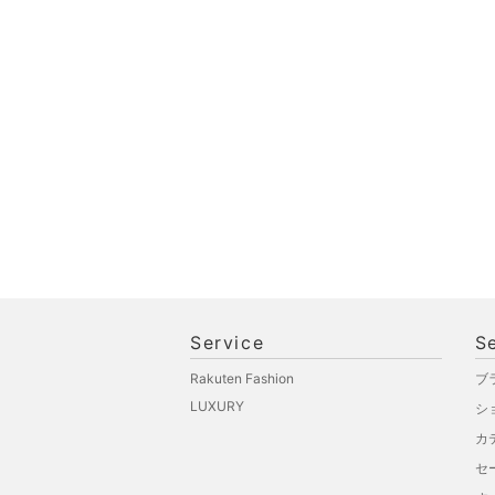
品
文房具
ペット用品
福袋・ギフト・その他
Service
S
Rakuten Fashion
ブ
LUXURY
シ
カ
セ