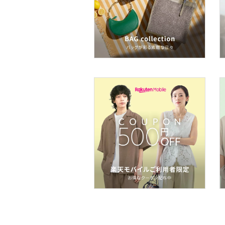
ア
ヘアケア
フレグランス
メイク道具・美容器具
コフレ・キット・セット
食器・調理器具・キッチ
ン用品
インテリア・生活雑貨
スマホグッズ・オーディ
オ機器
スポーツ・アウトドア用