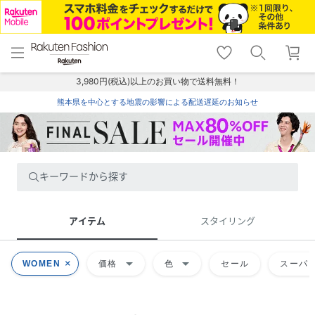
menu
home
search
favorite_border
shopping_cart
lock_outline
メニュー
トップ
検索
お気に入り
カート
ログイン
3,980円(税込)以上のお買い物で送料無料！
熊本県を中心とする地震の影響による配送遅延のお知らせ
キーワードから探す
アイテム
スタイリング
arrow_drop_down
arrow_drop_down
WOMEN
価格
色
セール
スーパー