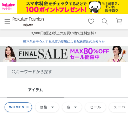
menu
home
search
favorite_border
shopping_cart
lock_outline
メニュー
トップ
検索
お気に入り
カート
ログイン
3,980円(税込)以上のお買い物で送料無料！
熊本県を中心とする地震の影響による配送遅延のお知らせ
キーワードから探す
アイテム
arrow_drop_down
arrow_drop_down
WOMEN
価格
色
セール
スーパー