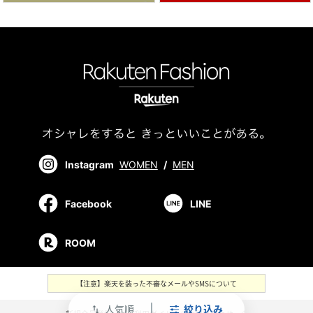
Instagram
WOMEN
/
MEN
Facebook
LINE
ROOM
【注意】楽天を装った不審なメールやSMSについて
人気順
絞り込み
swap_vert