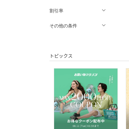
オールインワン・オーバ
円
～
円
割引率
クリア
絞り込み
ーオール
％OFF
～
％OFF
その他の条件
バッグ
絞り込み
クーポン対象のみ表示
シューズ・靴
絞り込み
スーパーDEALのみ表示
インナー・ルームウェア
トピックス
クリア
絞り込み
靴下・レッグウェア
アクセサリー・腕時計
財布・ポーチ・ケース
帽子
ヘアアクセサリー