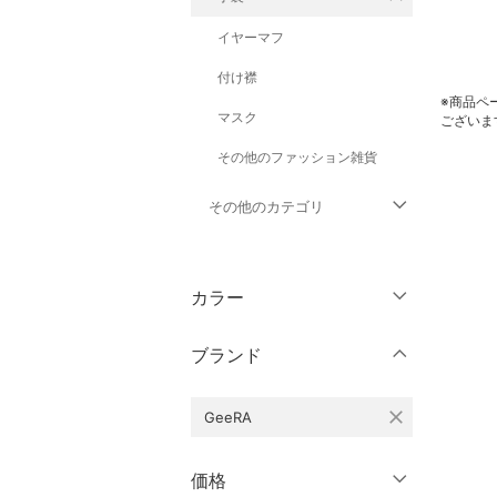
イヤーマフ
付け襟
※商品ペ
マスク
ございま
その他のファッション雑貨
その他のカテゴリ
トップス
カラー
ジャケット・アウター
ブランド
パンツ
close
GeeRA
ワンピース・ドレス
スカート
価格