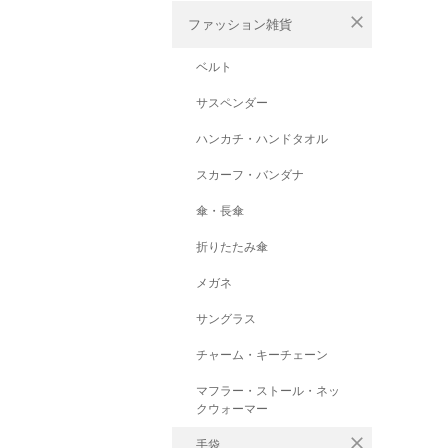
close
ファッション雑貨
ベルト
サスペンダー
ハンカチ・ハンドタオル
スカーフ・バンダナ
傘・長傘
折りたたみ傘
メガネ
サングラス
チャーム・キーチェーン
マフラー・ストール・ネッ
クウォーマー
close
手袋