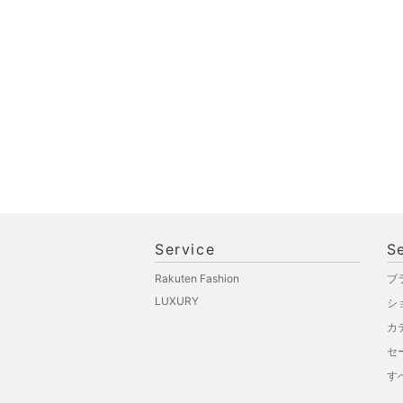
文房具
ペット用品
福袋・ギフト・その他
Service
S
Rakuten Fashion
ブ
LUXURY
シ
カ
セ
す