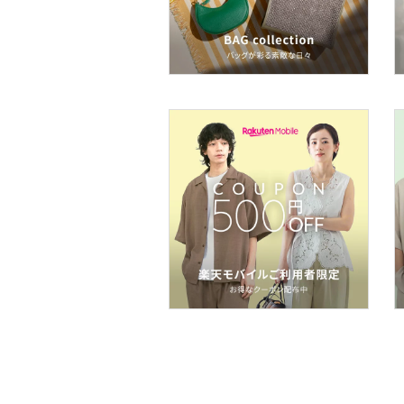
ヘアケア
フレグランス
メイク道具・美容器具
コフレ・キット・セット
食器・調理器具・キッチ
ン用品
インテリア・生活雑貨
スマホグッズ・オーディ
オ機器
スポーツ・アウトドア用
品