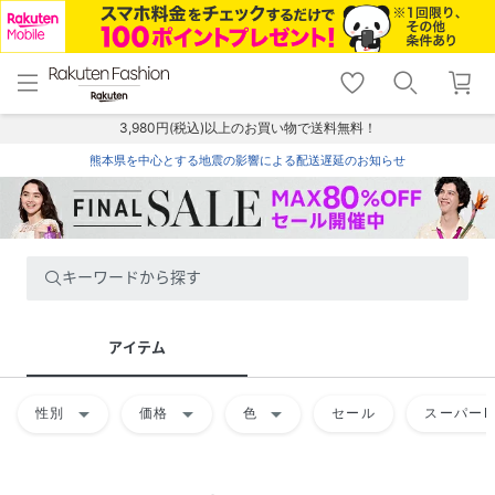
menu
home
search
favorite_border
shopping_cart
lock_outline
メニュー
トップ
検索
お気に入り
カート
ログイン
3,980円(税込)以上のお買い物で送料無料！
熊本県を中心とする地震の影響による配送遅延のお知らせ
キーワードから探す
アイテム
arrow_drop_down
arrow_drop_down
arrow_drop_down
性別
価格
色
セール
スーパーD