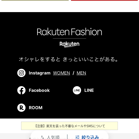
Instagram
WOMEN
/
MEN
Facebook
LINE
ROOM
【注意】楽天を装った不審なメールやSMSについて
人気順
絞り込み
swap_vert