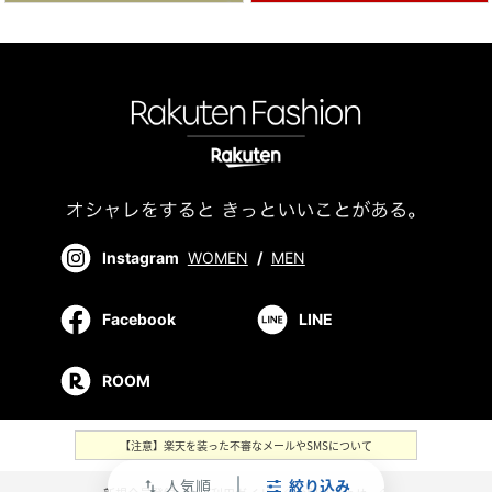
Instagram
WOMEN
/
MEN
Facebook
LINE
ROOM
【注意】楽天を装った不審なメールやSMSについて
人気順
絞り込み
swap_vert