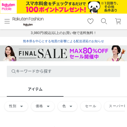
menu
home
search
favorite_border
shopping_cart
lock_outline
メニュー
トップ
検索
お気に入り
カート
ログイン
3,980円(税込)以上のお買い物で送料無料！
熊本県を中心とする地震の影響による配送遅延のお知らせ
キーワードから探す
アイテム
arrow_drop_down
arrow_drop_down
arrow_drop_down
性別
価格
色
セール
スーパーD