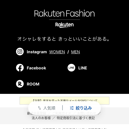
Instagram
WOMEN
/
MEN
Facebook
LINE
ROOM
【注意】楽天を装った不審なメールやSMSについて
人気順
絞り込み
swap_vert
新規会員登録
／
ご利用ガイド
／
お問い合わせ
／
法人のお客様
／
特定商取引法に基づく表記