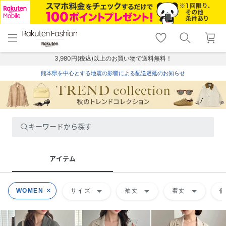
menu
home
search
favorite_border
shopping_cart
lock_outline
メニュー
トップ
検索
お気に入り
カート
ログイン
3,980円(税込)以上のお買い物で送料無料！
熊本県を中心とする地震の影響による配送遅延のお知らせ
キーワードから探す
アイテム
arrow_drop_down
arrow_drop_down
arrow_drop_down
WOMEN
サイズ
袖丈
着丈