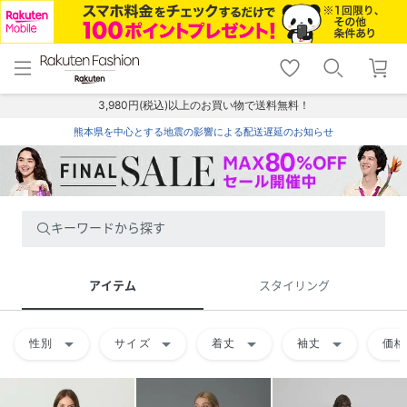
menu
home
search
favorite_border
shopping_cart
lock_outline
メニュー
トップ
検索
お気に入り
カート
ログイン
3,980円(税込)以上のお買い物で送料無料！
熊本県を中心とする地震の影響による配送遅延のお知らせ
キーワードから探す
アイテム
スタイリング
arrow_drop_down
arrow_drop_down
arrow_drop_down
arrow_drop_down
性別
サイズ
着丈
袖丈
価格