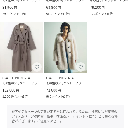
その他のジャケット・アウター
その他のジャケット・アウター
その他のジャケット・アウター
31,900
63,800
79,200
円
円
円
290
ポイント
(
1倍
)
580
ポイント
(
1倍
)
720
ポイント
(
1倍
)
GRACE CONTINENTAL
GRACE CONTINENTAL
その他のジャケット・アウター
その他のジャケット・アウター
132,000
72,600
円
円
1,200
ポイント
(
1倍
)
660
ポイント
(
1倍
)
※アイテムページの更新が定期的に行われているため、検索結果が実際の
アイテムページの内容（価格、在庫表示、ポイント倍数等）とは異なる場
合がございます。ご注意ください。